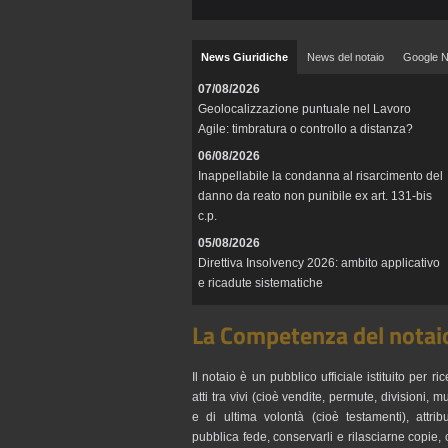
News Giuridiche
News del notaio
Google 
07/08/2026
Geolocalizzazione puntuale nel Lavoro
Agile: timbratura o controllo a distanza?
06/08/2026
Inappellabile la condanna al risarcimento del
danno da reato non punibile ex art. 131-bis
c.p.
05/08/2026
Direttiva Insolvency 2026: ambito applicativo
e ricadute sistematiche
La Competenza del notai
Il notaio è un pubblico ufficiale istituito per ric
atti tra vivi (cioè vendite, permute, divisioni, mu
e di ultima volontà (cioè testamenti), attrib
pubblica fede, conservarli e rilasciarne copie, ce