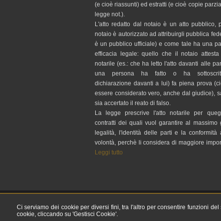
(e cioè riassunti) ed estratti (e cioè copie parzial
legge not.).
L'atto redatto dal notaio è un atto pubblico, 
notaio è autorizzato ad attribuirgli pubblica fed
è un pubblico ufficiale) e come tale ha una pa
efficacia legale: quello che il notaio attesta 
notarile (es.: che ha letto l'atto davanti alle par
una persona ha fatto o ha sottoscri
dichiarazione davanti a lui) fa piena prova (
essere considerato vero, anche dal giudice), 
sia accertato il reato di falso.
La legge prescrive l'atto notarile per quegl
contratti dei quali vuol garantire al massimo
legalità, l'identità delle parti e la conformità 
volontà, perchè li considera di maggiore impo
Leggi tutto
Studio Notarile Sartore Via La Louviere 1/a Fo
Ci serviamo dei cookie per diversi fini, tra l'altro per consentire funzioni de
cookie, cliccando su 'Gestisci Cookie'.
© 2026 Copyright Studio Notarile Sartore. Tutti i dirit