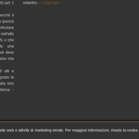
i) (art. 1
notarile).
» Leggi tutto
perchè il
e (perciò
rticolare
nell'atto
ti, o che
tto una
cioè deve
salvo che
i atti e
 grado la
alla loro
rtanza:
»
ligno (PG) Tel: 0742320486
l sito web e attività di marketing mirate. Per maggiori informazioni, riveda la nostra
ti riservati | P.IVA 03467900274 |
Sitemap
-
Privacy
-
Cookie Policy
-
Gestisci Cookie
-
Credits