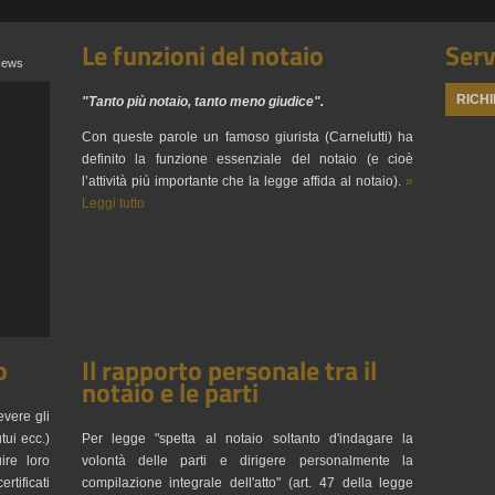
Le funzioni del notaio
Serv
News
RICHI
"Tanto più notaio, tanto meno giudice".
Con queste parole un famoso giurista (Carnelutti) ha
definito la funzione essenziale del notaio (e cioè
l’attività più importante che la legge affida al notaio).
»
Leggi tutto
o
Il rapporto personale tra il
notaio e le parti
evere gli
tui ecc.)
Per legge "spetta al notaio soltanto d'indagare la
uire loro
volontà delle parti e dirigere personalmente la
rtificati
compilazione integrale dell'atto" (art. 47 della legge