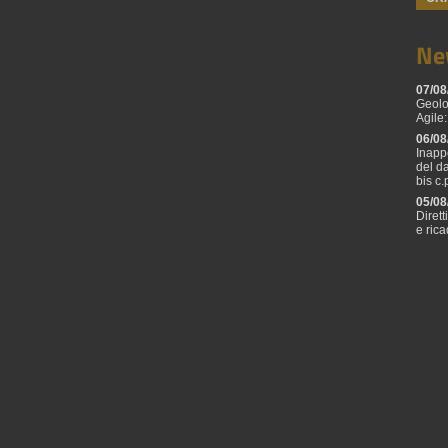
Ne
07/08
Geolo
Agile:
06/08
Inapp
del d
bis c.
05/08
Diret
e ric