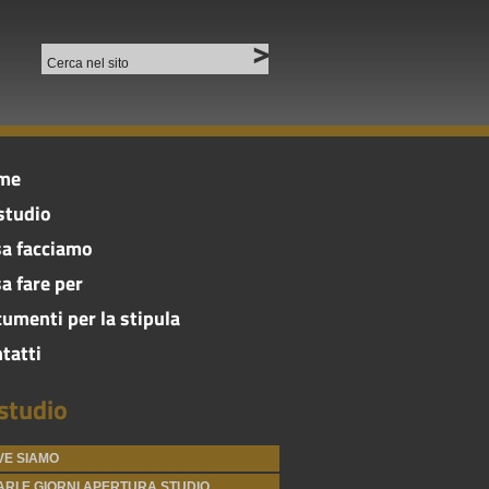
me
studio
a facciamo
a fare per
umenti per la stipula
tatti
studio
VE SIAMO
RI E GIORNI APERTURA STUDIO