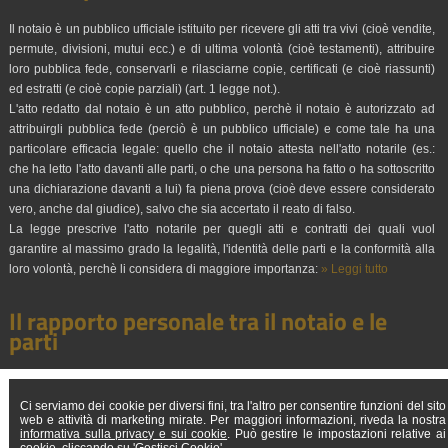
Il notaio è un pubblico ufficiale istituito per ricevere gli atti tra vivi (cioè vendite,
permute, divisioni, mutui ecc.) e di ultima volontà (cioè testamenti), attribuire
loro pubblica fede, conservarli e rilasciarne copie, certificati (e cioè riassunti)
ed estratti (e cioè copie parziali) (art. 1 legge not.).
L'atto redatto dal notaio è un atto pubblico, perchè il notaio è autorizzato ad
attribuirgli pubblica fede (perciò è un pubblico ufficiale) e come tale ha una
particolare efficacia legale: quello che il notaio attesta nell'atto notarile (es.:
che ha letto l'atto davanti alle parti, o che una persona ha fatto o ha sottoscritto
una dichiarazione davanti a lui) fa piena prova (cioè deve essere considerato
vero, anche dal giudice), salvo che sia accertato il reato di falso.
La legge prescrive l'atto notarile per quegli atti e contratti dei quali vuol
garantire al massimo grado la legalità, l'identità delle parti e la conformità alla
loro volontà, perchè li considera di maggiore importanza:
» Leggi tutto
Il rapporto personale tra il notaio e le
parti
Per legge "spetta al notaio soltanto d'indagare la volontà delle parti e dirigere
personalmente la compilazione integrale dell'atto" (art. 47 della legge
Ci serviamo dei cookie per diversi fini, tra l'altro per consentire funzioni del sito
web e attività di marketing mirate. Per maggiori informazioni, riveda la nostra
notarile).
» Leggi tutto
informativa sulla privacy e sui cookie
. Può gestire le impostazioni relative ai